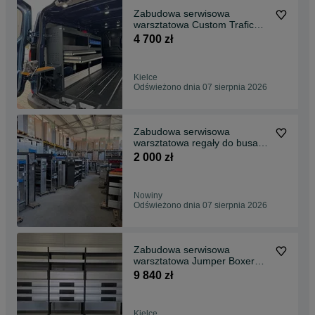
Zabudowa serwisowa
warsztatowa Custom Trafic
Vito
4 700 zł
Kielce
Odświeżono dnia 07 sierpnia 2026
Zabudowa serwisowa
warsztatowa regały do busa
największy wybór montaż!
2 000 zł
Nowiny
Odświeżono dnia 07 sierpnia 2026
Zabudowa serwisowa
warsztatowa Jumper Boxer
Ducato
9 840 zł
Kielce