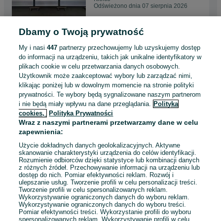
Odświeżono dnia 07 sierpnia 2026
Dbamy o Twoją prywatność
Podłoga obicia boczne
Berlingo Partner Combo
My i nasi
447
partnerzy przechowujemy lub uzyskujemy dostęp
Proace City
650 zł
do informacji na urządzeniu, takich jak unikalne identyfikatory w
plikach cookie w celu przetwarzania danych osobowych.
Użytkownik może zaakceptować wybory lub zarządzać nimi,
Kielce
klikając poniżej lub w dowolnym momencie na stronie polityki
06 sierpnia 2026
prywatności. Te wybory będą sygnalizowane naszym partnerom
i nie będą miały wpływu na dane przeglądania.
Polityka
cookies,
Polityka Prywatności
Zabudowa serwisowa
Wraz z naszymi partnerami przetwarzamy dane w celu
warsztatowa Ducato Jumper
zapewnienia:
Boxer Movano Master l2H2
9 900 zł
Użycie dokładnych danych geolokalizacyjnych. Aktywne
skanowanie charakterystyki urządzenia do celów identyfikacji.
Rozumienie odbiorców dzięki statystyce lub kombinacji danych
Kielce
z różnych źródeł. Przechowywanie informacji na urządzeniu lub
Odświeżono dnia 06 sierpnia 2026
dostęp do nich. Pomiar efektywności reklam. Rozwój i
ulepszanie usług. Tworzenie profili w celu personalizacji treści.
Tworzenie profili w celu spersonalizowanych reklam.
Wykorzystywanie ograniczonych danych do wyboru reklam.
Wykorzystywanie ograniczonych danych do wyboru treści.
Pomiar efektywności treści. Wykorzystanie profili do wyboru
1
2
3
...
9
spersonalizowanych reklam. Wykorzystywanie profili w celu