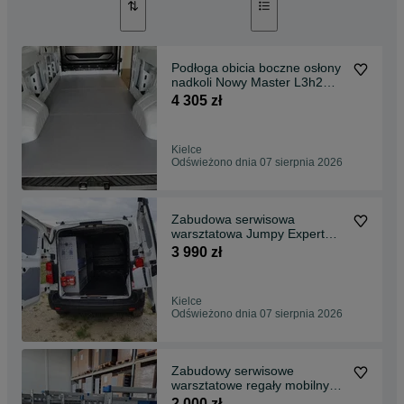
Podłoga obicia boczne osłony
nadkoli Nowy Master L3h2
24+ montaż FV
4 305 zł
Kielce
Odświeżono dnia 07 sierpnia 2026
Zabudowa serwisowa
warsztatowa Jumpy Expert
Proace FV brutto
3 990 zł
Kielce
Odświeżono dnia 07 sierpnia 2026
Zabudowy serwisowe
warsztatowe regały mobilny
serwis nowe i używane FV
2 000 zł